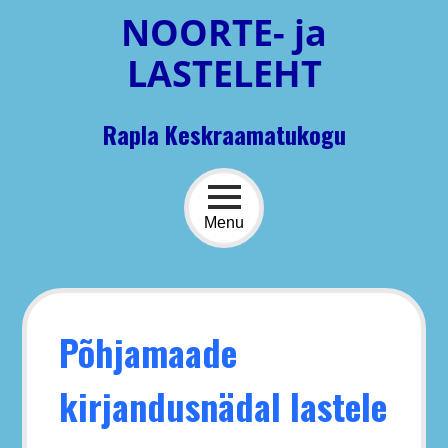
Skip
NOORTE- ja
to
content
LASTELEHT
Rapla Keskraamatukogu
Menu
Põhjamaade
kirjandusnädal lastele