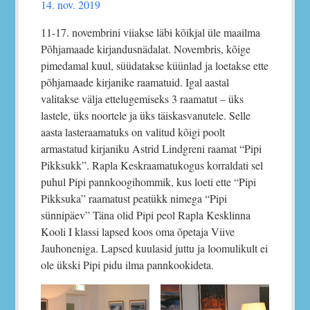
14. nov. 2019
11-17. novembrini viiakse läbi kõikjal üle maailma
Põhjamaade kirjandusnädalat. Novembris, kõige
pimedamal kuul, süüdatakse küünlad ja loetakse ette
põhjamaade kirjanike raamatuid. Igal aastal
valitakse välja ettelugemiseks 3 raamatut – üks
lastele, üks noortele ja üks täiskasvanutele. Selle
aasta lasteraamatuks on valitud kõigi poolt
armastatud kirjaniku Astrid Lindgreni raamat “Pipi
Pikksukk”. Rapla Keskraamatukogus korraldati sel
puhul Pipi pannkoogihommik, kus loeti ette “Pipi
Pikksuka” raamatust peatükk nimega “Pipi
sünnipäev” Täna olid Pipi peol Rapla Kesklinna
Kooli I klassi lapsed koos oma õpetaja Viive
Jauhoneniga. Lapsed kuulasid juttu ja loomulikult ei
ole ükski Pipi pidu ilma pannkookideta.