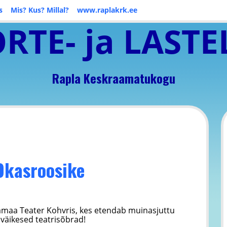
s
Mis? Kus? Millal?
www.raplakrk.ee
RTE- ja LASTE
Rapla Keskraamatukogu
 Okasroosike
maa Teater Kohvris, kes etendab muinasjuttu
väikesed teatrisõbrad!