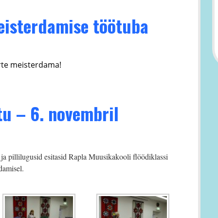
isterdamise töötuba
arte meisterdama!
u – 6. novembril
a pillilugusid esitasid Rapla Muusikakooli flöödiklassi
damisel.