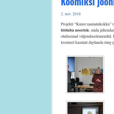
Koomiksi joon
2. nov. 2018
Projekti “Kunst raamatukokku” r
töötuba noortele
, mida juhendas
olulisemad väljenduselemendid. 
loomisel kasutati digilauda ning