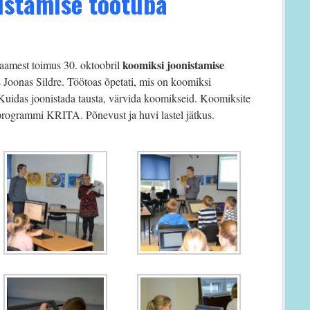
istamise töötuba
koomiksi joonistamise
aamest toimus 30. oktoobril
 Joonas Sildre. Töötoas õpetati, mis on koomiksi
Kuidas joonistada tausta, värvida koomikseid. Koomiksite
 programmi KRITA. Põnevust ja huvi lastel jätkus.