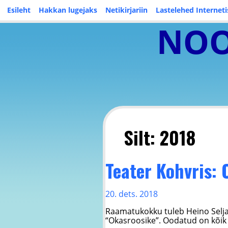
Skip
Esileht
Hakkan lugejaks
Netikirjariin
Lastelehed Interneti
to
content
NOO
Silt:
2018
Teater Kohvris:
20. dets. 2018
Raamatukokku tuleb Heino Selja
“Okasroosike”. Oodatud on kõik 