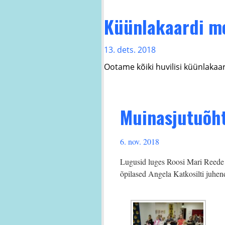
Küünlakaardi me
13. dets. 2018
Ootame kõiki huvilisi küünlaka
Muinasjutuõht
6. nov. 2018
Lugusid luges Roosi Mari Reede j
õpilased Angela Katkosilti juhen